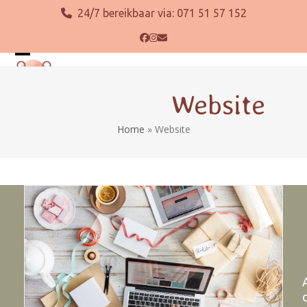
Skip
24/7 bereikbaar via:
071 51 57 152
to
content
Facebook
Instagram
E-
mail
Open
Close
mobile
mobile
Website
menu
menu
Home
»
Website