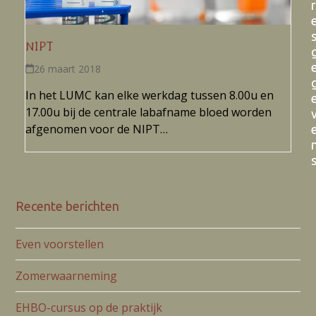
r
NIPT
26 maart 2018
In het LUMC kan elke werkdag tussen 8.00u en
17.00u bij de centrale labafname bloed worden
afgenomen voor de NIPT…
Recente berichten
Even voorstellen
Zomerwaarneming
EHBO-cursus op de praktijk