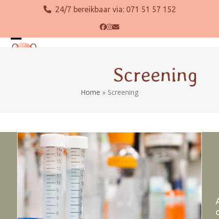
Skip
24/7 bereikbaar via:
071 51 57 152
to
content
Facebook
Instagram
E-
mail
Open
Close
mobile
mobile
Screening
menu
menu
Home
»
Screening