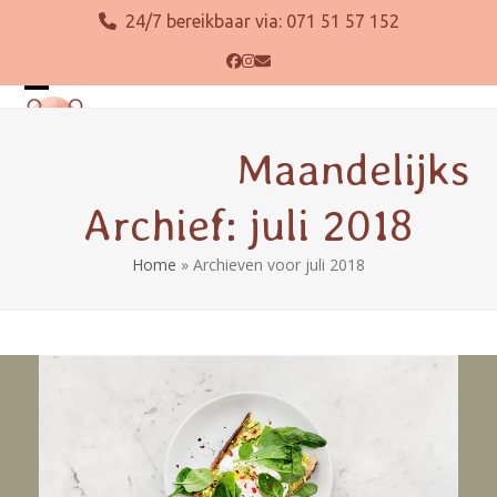
Skip
24/7 bereikbaar via:
071 51 57 152
to
content
Facebook
Instagram
E-
mail
Open
Close
mobile
mobile
Maandelijks
menu
menu
Archief: juli 2018
Home
»
Archieven voor juli 2018