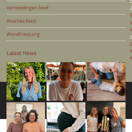
Vermeldingen feed
Reacties feed
a
WordPress.org
Latest News
Copyright
2026
-
All
Rights
Reserved