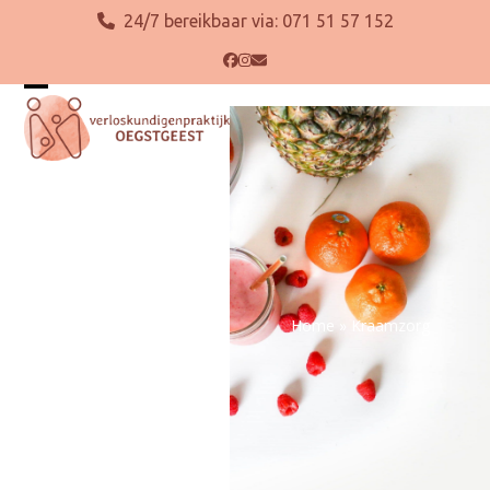
Skip
24/7 bereikbaar via:
071 51 57 152
to
content
Facebook
Instagram
E-
mail
Open
Close
mobile
mobile
menu
menu
Home
»
Kraamzorg