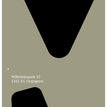
Wilhelminapark 10
2342 AG Oegstgeest