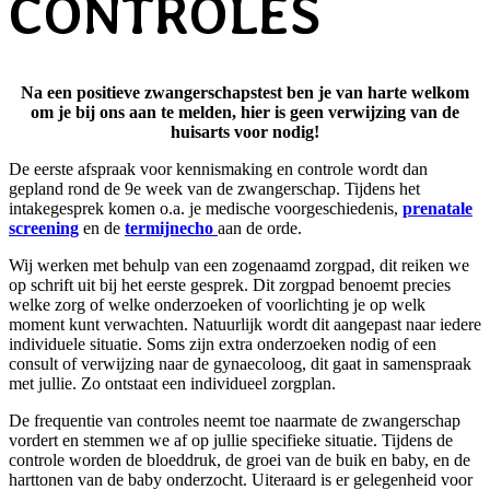
CONTROLES
Na een positieve zwangerschapstest ben je van harte welkom
om je bij ons aan te melden, hier is geen verwijzing van de
huisarts voor nodig!
De eerste afspraak voor kennismaking en controle wordt dan
gepland rond de 9e week van de zwangerschap. Tijdens het
intakegesprek komen o.a. je medische voorgeschiedenis,
prenatale
screening
en de
termijnecho
aan de orde.
Wij werken met behulp van een zogenaamd zorgpad, dit reiken we
op schrift uit bij het eerste gesprek. Dit zorgpad benoemt precies
welke zorg of welke onderzoeken of voorlichting je op welk
moment kunt verwachten. Natuurlijk wordt dit aangepast naar iedere
individuele situatie. Soms zijn extra onderzoeken nodig of een
consult of verwijzing naar de gynaecoloog, dit gaat in samenspraak
met jullie. Zo ontstaat een individueel zorgplan.
De frequentie van controles neemt toe naarmate de zwangerschap
vordert en stemmen we af op jullie specifieke situatie. Tijdens de
controle worden de bloeddruk, de groei van de buik en baby, en de
harttonen van de baby onderzocht. Uiteraard is er gelegenheid voor