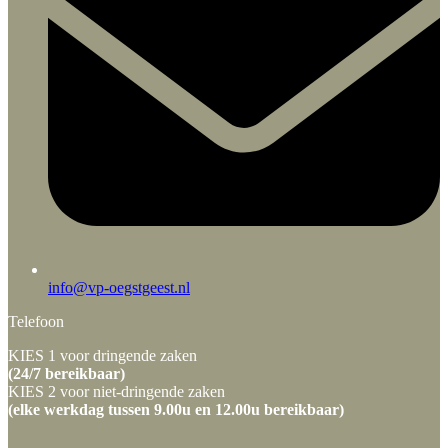
info@vp-oegstgeest.nl
Telefoon
KIES 1 voor dringende zaken
(24/7 bereikbaar)
KIES 2 voor niet-dringende zaken
(elke werkdag tussen 9.00u en 12.00u bereikbaar)