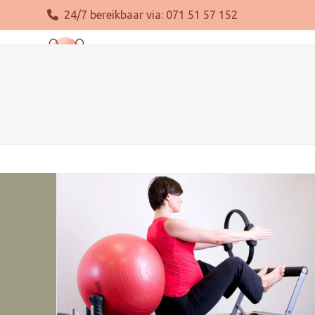
Skip
24/7 bereikbaar via:
071 51 57 152
to
content
Over ons
Zwanger
Bevallen
Kraamtijd
Bors