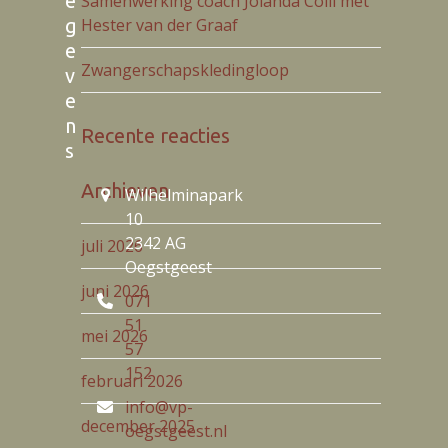
e
Samenwerking coach Jolanda Colli met
g
Hester van der Graaf
e
Zwangerschapskledingloop
v
e
n
Recente reacties
s
Archieven
Wilhelminapark
10
2342 AG
juli 2026
Oegstgeest
juni 2026
071
51
mei 2026
57
152
februari 2026
info@vp-
december 2025
oegstgeest.nl