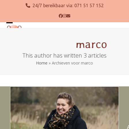
Skip
24/7 bereikbaar via:
071 51 57 152
to
content
Facebook
Instagram
E-
mail
Open
Close
mobile
mobile
marco
menu
menu
This author has written 3 articles
Home
»
Archieven voor marco