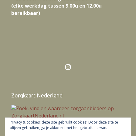
(elke werkdag tussen 9.00u en 12.00u
bereikbaar)
Instagram
Zorgkaart Nederland
Verloskundigenpraktijk Oegstgeest
is
Privacy & cookies: deze site gebruikt cookies. Door deze site te
blijven gebruiken, ga je akkoord met het gebruik hiervan.
gewaardeerd op ZorgkaartNederland.
Bekijk alle