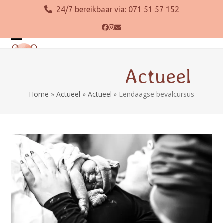
Skip
24/7 bereikbaar via:
071 51 57 152
to
content
Facebook
Instagram
E-
mail
Open
Close
mobile
mobile
Actueel
menu
menu
Home
»
Actueel
»
Actueel
»
Eendaagse bevalcursus