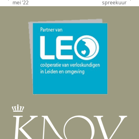
previous
next
mei ’22
spreekuur
post:
post: