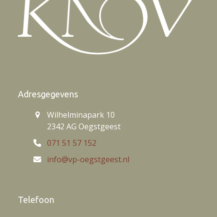
Adresgegevens
Wilhelminapark 10
2342 AG Oegstgeest
071 51 57 152
info@vp-oegstgeest.nl
Telefoon