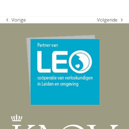
Vorige
Volgende
previous
next
post:
post: