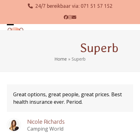
Skip
24/7 bereikbaar via:
071 51 57 152
to
content
Facebook
Instagram
E-
mail
Open
Close
mobile
mobile
Superb
menu
menu
Home
»
Superb
Great options, great people, great prices. Best
health insurance ever. Period.
Nicole Richards
Camping World